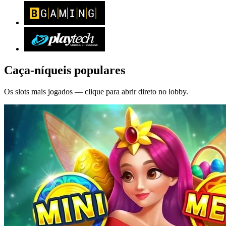
Caça-níqueis populares
Os slots mais jogados — clique para abrir direto no lobby.