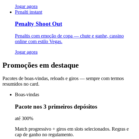
Jogar agora
Penalti
instant
Penalty Shoot Out
Penaltis com emoção de copa — chute e ganhe, cassino
online com estilo Vegas.
Jogar agora
Promoções em destaque
Pacotes de boas-vindas, reloads e giros — sempre com termos
resumidos no card.
Boas-vindas
Pacote nos 3 primeiros depósitos
até 300%
Match progressivo + giros em slots selecionados. Regras e
cap de ganho no regulamento.