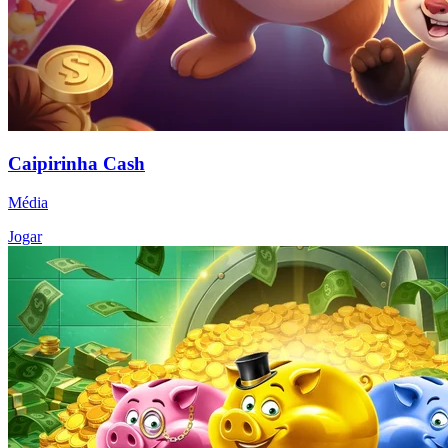
Caipirinha Cash
Média
Jogar