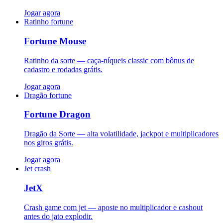
Jogar agora
Ratinho
fortune
Fortune Mouse
Ratinho da sorte — caça-níqueis classic com bônus de
cadastro e rodadas grátis.
Jogar agora
Dragão
fortune
Fortune Dragon
Dragão da Sorte — alta volatilidade, jackpot e multiplicadores
nos giros grátis.
Jogar agora
Jet
crash
JetX
Crash game com jet — aposte no multiplicador e cashout
antes do jato explodir.