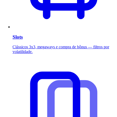
Slots
Clássicos 3x3, megaways e compra de bônus — filtros por
volatilidade.