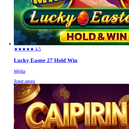
★★★★★
4.5
Lucky Easter 27 Hold Win
Média
Jogar agora