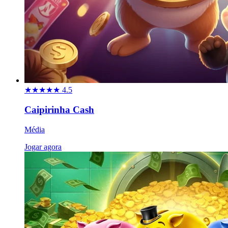
★★★★★
4.5
Caipirinha Cash
Média
Jogar agora