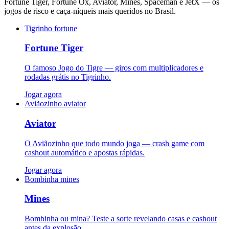
Fortune Tiger, Fortune Ox, Aviator, Mines, Spaceman e JetX — os
jogos de risco e caça-níqueis mais queridos no Brasil.
Tigrinho
fortune
Fortune Tiger
O famoso Jogo do Tigre — giros com multiplicadores e
rodadas grátis no Tigrinho.
Jogar agora
Aviãozinho
aviator
Aviator
O Aviãozinho que todo mundo joga — crash game com
cashout automático e apostas rápidas.
Jogar agora
Bombinha
mines
Mines
Bombinha ou mina? Teste a sorte revelando casas e cashout
antes da explosão.