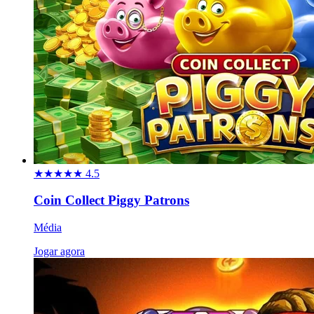
★★★★★
4.5
Coin Collect Piggy Patrons
Média
Jogar agora