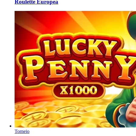
Roulette Europea
Torneio