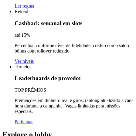
Ler regras
Reload
Cashback semanal em slots
até 15%
Percentual conforme nível de fidelidade; crédito como saldo
bônus com rollover reduzido.
Ver níveis
Torneios
Leaderboards de provedor
TOP PRÊMIOS
Premiações em dinheiro real e giros; ranking atualizado a cada
hora durante a campanha. Vagas limitadas para missões
especiais.
Participar
Explore o lobby