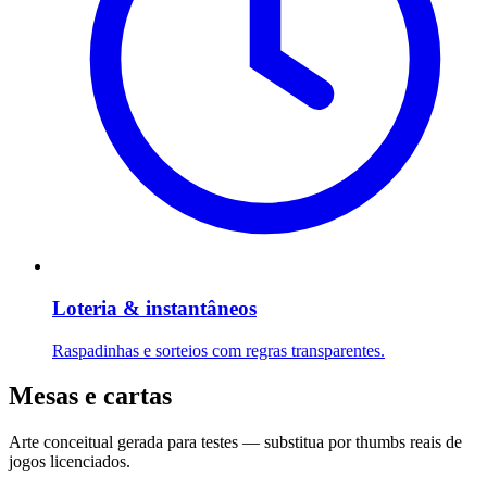
Loteria & instantâneos
Raspadinhas e sorteios com regras transparentes.
Mesas e cartas
Arte conceitual gerada para testes — substitua por thumbs reais de
jogos licenciados.