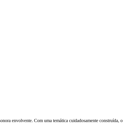
e sonora envolvente. Com uma temática cuidadosamente construída, o