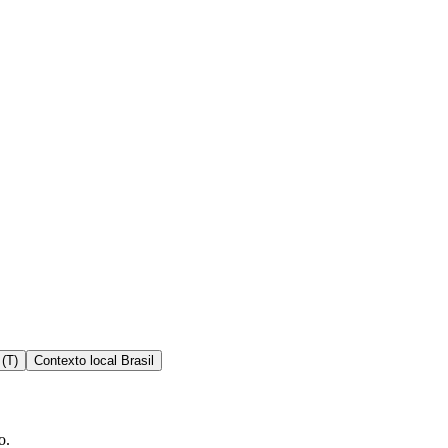
 (T)
Contexto local Brasil
o.