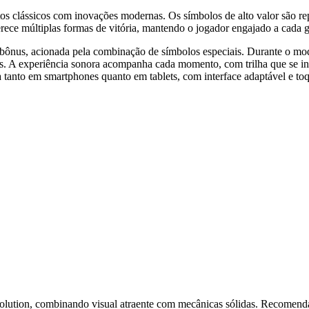
s clássicos com inovações modernas. Os símbolos de alto valor são rep
erece múltiplas formas de vitória, mantendo o jogador engajado a cada g
bônus, acionada pela combinação de símbolos especiais. Durante o modo
s. A experiência sonora acompanha cada momento, com trilha que se inte
a tanto em smartphones quanto em tablets, com interface adaptável e to
volution, combinando visual atraente com mecânicas sólidas. Recomenda