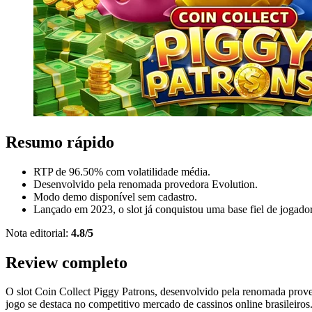
Resumo rápido
RTP de 96.50% com volatilidade média.
Desenvolvido pela renomada provedora Evolution.
Modo demo disponível sem cadastro.
Lançado em 2023, o slot já conquistou uma base fiel de jogador
Nota editorial:
4.8/5
Review completo
O slot Coin Collect Piggy Patrons, desenvolvido pela renomada prove
jogo se destaca no competitivo mercado de cassinos online brasileiros