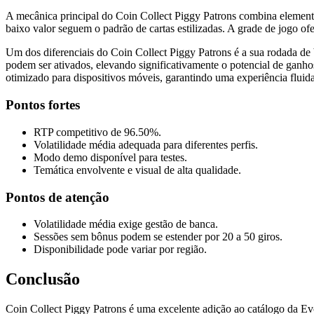
A mecânica principal do Coin Collect Piggy Patrons combina elemento
baixo valor seguem o padrão de cartas estilizadas. A grade de jogo of
Um dos diferenciais do Coin Collect Piggy Patrons é a sua rodada de 
podem ser ativados, elevando significativamente o potencial de ganho
otimizado para dispositivos móveis, garantindo uma experiência fluid
Pontos fortes
RTP competitivo de 96.50%.
Volatilidade média adequada para diferentes perfis.
Modo demo disponível para testes.
Temática envolvente e visual de alta qualidade.
Pontos de atenção
Volatilidade média exige gestão de banca.
Sessões sem bônus podem se estender por 20 a 50 giros.
Disponibilidade pode variar por região.
Conclusão
Coin Collect Piggy Patrons é uma excelente adição ao catálogo da E