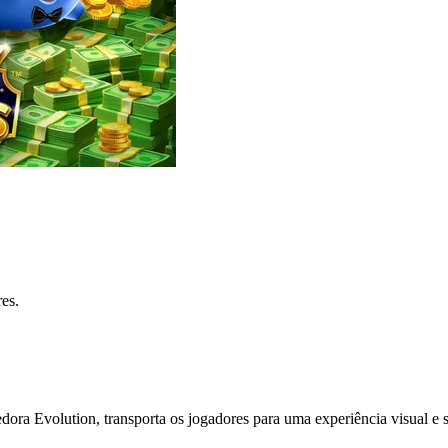
es.
dora Evolution, transporta os jogadores para uma experiência visual 
.