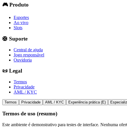
🎮
Produto
Esportes
Ao vivo
Slots
🛟
Suporte
Central de ajuda
Jogo responsável
Ouvidoria
📜
Legal
Termos
Privacidade
AML / KYC
Termos
Privacidade
AML / KYC
Experiência prática (E)
Especiali
Termos de uso (resumo)
Este ambiente é demonstrativo para testes de interface. Nenhuma ofer