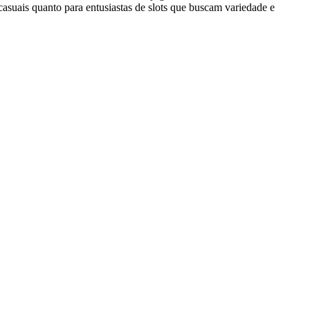
 casuais quanto para entusiastas de slots que buscam variedade e